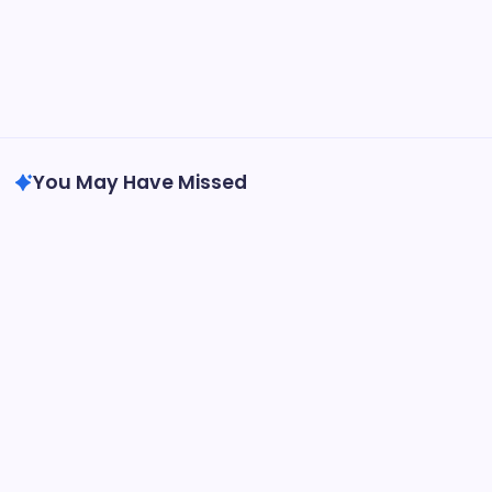
İstanbul
Nevşehir
Öğrenciler İçin Ek İş
Uncategorized
Zonguldak
You May Have Missed
Öğrenciler İçin Ek İş