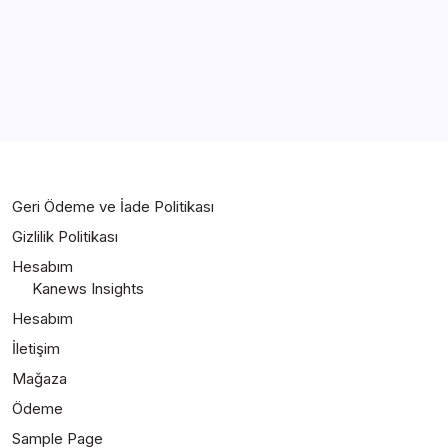
Öğrenciler İçin Evden Yapılabilecek Ek İşler
By
Ishika
Geri Ödeme ve İade Politikası
Gizlilik Politikası
Hesabım
Kanews Insights
Hesabım
İletişim
Mağaza
Ödeme
Sample Page